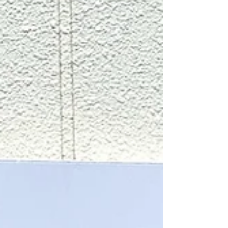
より良いパフォーマンスでしたね！ 自分のことを
自分ごとにできるようになってから子どもたちの
顔つきが変化し、たくましく成長したなと感じま
す。 ウォーミングアップを見ていれば、どれだけ
真剣に取り組んでいるのかが伝わってきますよ！
雨の中お疲れさまでした！ お父さんお母さん写真
ありがとうございます🫶
________________________ できないをできる
に変える！ 身体の動かし方の基礎を学んで キミの
能力爆上がり！ BASIS室蘭アスレチッククラブ
@muroran_basis ________________________ #
室蘭陸上 #室蘭陸上競技 #室蘭小学生陸上