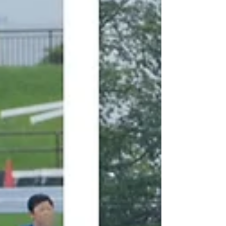
BASISの『B』ポーズも誕生🐣 やりきった顔してま
すね！ おつかれさまでした！
________________________ できないをできる