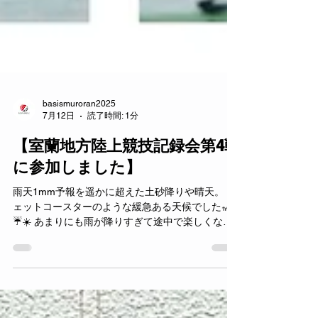
basismuroran2025
7月12日
読了時間: 1分
【室蘭地方陸上競技記録会第4戦
に参加しました】
雨天1mm予報を遥かに超えた土砂降りや晴天。 ジ
ェットコースターのような緩急ある天候でした🎢
☔️☀️ あまりにも雨が降りすぎて途中で楽しくなっ
たようです😂 いい具合に肩の力が抜けて、いつも