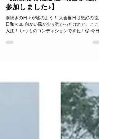
3 日前
読了時間: 1分
【斎藤修弥記念陸上競技大会に
参加しました♪】
雨続きの日々が嘘のよう！ 大会当日は絶好の陸上
日和🏃🏃‍♀️ 向かい風が少々強かったけれど、ここは
入江！ いつものコンディションですね！😛 今日は
女子リレーのデビュー日でした🫶 まだまだ連携不
足だけれど、少しだけ上手になったかな？ コミュ
ニケーションを取りながらひとつずつ丁寧にね👍
ウォーミングアップの様子です。 コーチ介入なし
で、各々が責任感をもって自分に集中していま
す。 ウォーミングアップから心をひとつに。 【小
学男子4×100mリレーに3チームエントリーしまし
た】 2年目でまさかの！ 3チーム編成ができると
は！ 大会出場に前向きになれて、出場選手全員で
経験することができました。 【3•4年生がんばって
います！】 積極性のあるお子さんが揃った学年で
す！ コミュニケーションを取りつつ、助け合って
いる様子が微笑ましいですね😆 よき仲間、よきラ
イバルで高めあいましょう！ 最後に全員で📸